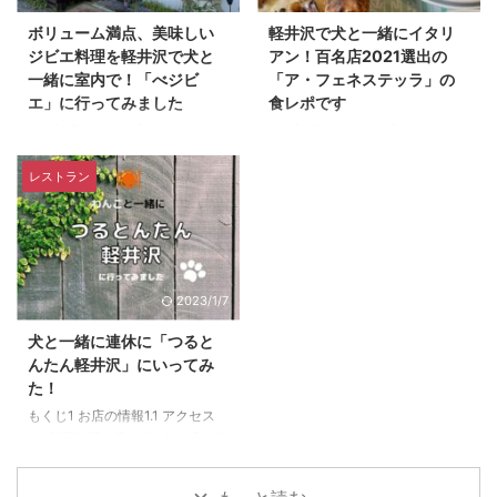
ーダー1.8 サクレフルールまとめ2
犬連れで訪問できるお店を探して
ボリューム満点、美味しい
軽井沢で犬と一緒にイタリ
DOG DEPT + CAFE2.1 お店の外
います。 そんな中、今回は旧軽
ジビエ料理を軽井沢で犬と
アン！百名店2021選出の
観2.2 店内の様子2.3 営業時間・
銀座の近くにある隠れ家的なイタ
一緒に室内で！「べジビ
「ア・フェネステッラ」の
定休日2.4 支払い方法2.5 メニュ
リンアン「チェント・デゥエ
エ」に行ってみました
食レポです
ー3 まとめ ...
（102）」に行ってみました。 お
この記事はこんな方にオススメで
この記事は、こんな方にお勧めで
店の雰囲気や、料理をレポートし
す。 犬連れで軽井沢でレストラ
す。 軽井沢で犬連れで行くこと
ます。 もくじ1 お店の基本情報1.1
ンを探している人 犬連れで軽井
ができるレストランを探している
レストラン
店舗1.2 アクセス ...
沢でゆっくりできるお店を探して
人 「ア・フェネステッラ」さん
いる人 ジビエを食べたい人 もく
に行こうか迷っている人 もくじ1
じ1 お店の基本情報1.1 店舗1.2 ア
お店の基本情報1.1 店舗1.2 アクセ
クセス1.3 営業時間・定休日1.4
ス1.3 営業時間・定休日1.4 支払
支払い方法1.5 予約の方法2 べジ
い方法1.5 予約の方法2 ア・フェ
2023/1/7
ビエ：本日のオーダー2.1 メニュ
ネステッラ：本日のオーダー2.1
ー2.2 本日のスープ2.3 べジビエ
メニュー2.2 サラダと前菜2.3 ピ
犬と一緒に連休に「つると
バーグサンド2.4 べジビエdeアリ
ッツア：BISMARK2.4 ピッツ
んたん軽井沢」にいってみ
ゴ〜温かいソースと色々お野菜〜
ア：CICCIOLI2.5 ドルチェ3 おま
た！
2.5 べジビエパスタ2.6 グリュイ
け4 まとめ 「軽井沢で、犬連れ
もくじ1 お店の情報1.1 アクセス
エールチーズと焼き立てベーコン
で行くことができるお店はないだ
1.2 営業時間・定休日1.3 お店の外
の絶品キッシュ3 まとめ4 おまけ
ろうか？」と常々探している中 ...
観1.4 ワンちゃん連れの座席につ
...
いて1.5 予約の可否2 本日のオー