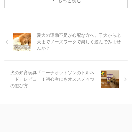
もっと読む
ダー2.1 つるとんミニハーブサラ
ダ2.2 季節の揚げ物2.3 海老クリ
ームのおうどん2.4 明太子のおう
どん（冷）2.5 本日のデザート3
まとめ4 おまけ 「軽井沢で、我
が家のわんこと一緒にゆっくり室
愛犬の運動不足が心配な方へ。子犬から老
内でご飯が食べたい。」そんな欲
犬までノーズワークで楽しく遊んでみませ
求を満たしてくれるうどん屋さん
んか？
ー私の印象です。 ２０２１年８
月に軽井沢にも新しくできた、お
しゃれなうどん屋さん「つるとん
たん軽井沢 ...
犬の知育玩具「ニーナオットソンのトルネ
ード」レビュー！初心者にもオススメ４つ
の遊び方