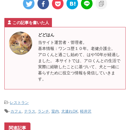
この記事を書いた人
どどはん
当サイト運営者・管理者。
基本情報：ワンコ歴１０年。老健介護士。
アロくんと過ごし始めて、はや10年が経過し
ました。 本サイトでは、アロくんとの生活で
実際に経験したことに基づいて、犬と一緒に
暮らすために役立つ情報を発信していきま
す。
-
レストラン
-
カフェ
,
テラス
,
ランチ
,
室内
,
犬連れOK
,
軽井沢
関連記事