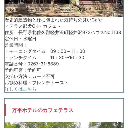
歴史的建造物と緑に包まれた気持ちの良いCafe
＜テラス部犬OK・カフェ＞
住所：長野県北佐久郡軽井沢町軽井沢972ハウスNo.1138
定休日：水曜日
営業時間：
・モーニングタイム 09：00～11：00
・ランチタイム 11：30〜16：30
電話番号：0267-31-6889
予約可否：予約可
支払い方法：カード不可
お勧め料理：フレンチトースト
詳しくはこちら
万平ホテルのカフェテラス