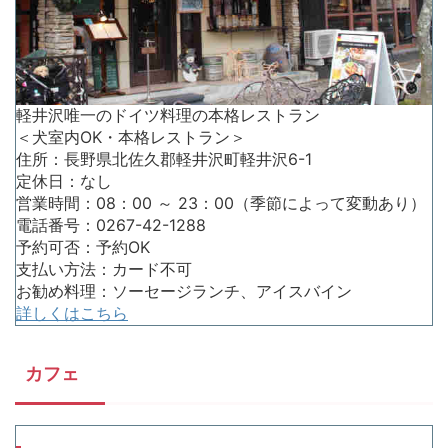
軽井沢唯一のドイツ料理の本格レストラン
＜犬室内OK・本格レストラン＞
住所：長野県北佐久郡軽井沢町軽井沢6-1
定休日：なし
営業時間：08：00 ～ 23：00（季節によって変動あり）
電話番号：0267-42-1288
予約可否：予約OK
支払い方法：カード不可
お勧め料理：ソーセージランチ、アイスバイン
詳しくはこちら
カフェ