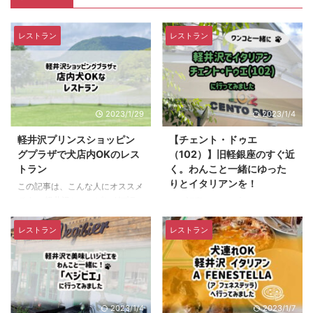
レストラン
レストラン
2023/1/29
2023/1/4
軽井沢プリンスショッピン
【チェント・ドゥエ
グプラザで犬店内OKのレス
（102）】旧軽銀座のすぐ近
トラン
く。わんこと一緒にゆった
りとイタリアンを！
この記事は、こんな人にオススメ
です。 軽井沢ショッピングプラ
この記事はこんな人にオススメで
ザでワンちゃんと一緒に店内で食
す。 軽井沢で犬と一緒にご飯を
事を楽しみたい方 軽井沢駅周辺
食べることができるレストランを
レストラン
レストラン
で、ワンちゃんと一緒に店内で食
探している方 イタリアン好きな
事を楽しみたい方 もくじ1 サクレ
方 軽井沢でアットホームでゆっ
フルール1.1 お店の外観1.2 店内の
くりできるレストランを探してい
様子1.3 営業時間・定休日1.4 支
る方 軽井沢に来る度に、いつも
払い方法1.5 予約の方法1.6 メニュ
新しいお店を探してトライするの
2023/1/4
2023/1/7
ー1.7 サクレフルール：本日のオ
が楽しみで、旅行を計画する度に