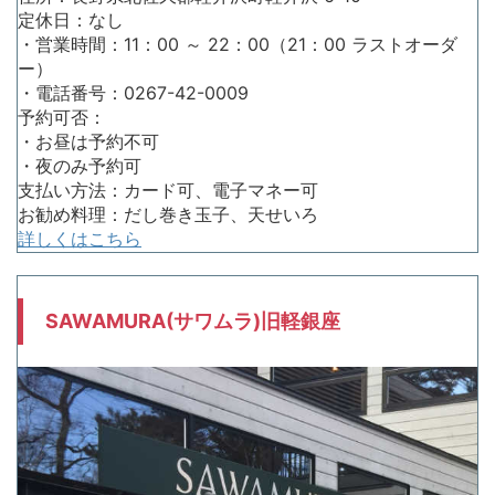
定休日：なし
・営業時間：11：00 ～ 22：00（21：00 ラストオーダ
ー）
・電話番号：0267-42-0009
予約可否：
・お昼は予約不可
・夜のみ予約可
支払い方法：カード可、電子マネー可
お勧め料理：だし巻き玉子、天せいろ
詳しくはこちら
SAWAMURA(サワムラ)旧軽銀座