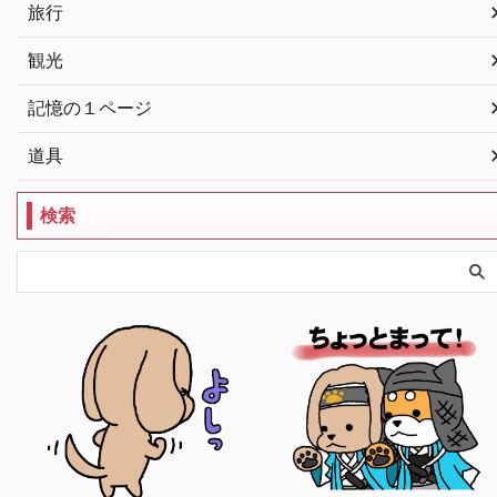
旅行
観光
記憶の１ページ
道具
検索