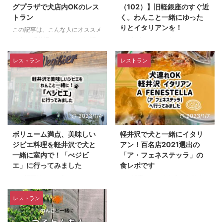
グプラザで犬店内OKのレス
（102）】旧軽銀座のすぐ近
トラン
く。わんこと一緒にゆった
りとイタリアンを！
この記事は、こんな人にオススメ
です。 軽井沢ショッピングプラ
この記事はこんな人にオススメで
ザでワンちゃんと一緒に店内で食
す。 軽井沢で犬と一緒にご飯を
事を楽しみたい方 軽井沢駅周辺
食べることができるレストランを
レストラン
レストラン
で、ワンちゃんと一緒に店内で食
探している方 イタリアン好きな
事を楽しみたい方 もくじ1 サクレ
方 軽井沢でアットホームでゆっ
フルール1.1 お店の外観1.2 店内の
くりできるレストランを探してい
様子1.3 営業時間・定休日1.4 支
る方 軽井沢に来る度に、いつも
払い方法1.5 予約の方法1.6 メニュ
新しいお店を探してトライするの
2023/1/4
2023/1/7
ー1.7 サクレフルール：本日のオ
が楽しみで、旅行を計画する度に
ーダー1.8 サクレフルールまとめ2
犬連れで訪問できるお店を探して
ボリューム満点、美味しい
軽井沢で犬と一緒にイタリ
DOG DEPT + CAFE2.1 お店の外
います。 そんな中、今回は旧軽
ジビエ料理を軽井沢で犬と
アン！百名店2021選出の
観2.2 店内の様子2.3 営業時間・
銀座の近くにある隠れ家的なイタ
一緒に室内で！「べジビ
「ア・フェネステッラ」の
定休日2.4 支払い方法2.5 メニュ
リンアン「チェント・デゥエ
エ」に行ってみました
食レポです
ー3 まとめ ...
（102）」に行ってみました。 お
この記事はこんな方にオススメで
この記事は、こんな方にお勧めで
店の雰囲気や、料理をレポートし
す。 犬連れで軽井沢でレストラ
す。 軽井沢で犬連れで行くこと
ます。 もくじ1 お店の基本情報1.1
ンを探している人 犬連れで軽井
ができるレストランを探している
レストラン
店舗1.2 アクセス ...
沢でゆっくりできるお店を探して
人 「ア・フェネステッラ」さん
いる人 ジビエを食べたい人 もく
に行こうか迷っている人 もくじ1