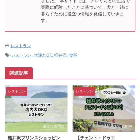
ました。 本サイトでは、アロくんとの生活で
実際に経験したことに基づいて、犬と一緒に
暮らすために役立つ情報を発信していきま
す。
-
レストラン
-
レストラン
,
犬連れOK
,
軽井沢
,
食事
関連記事
レストラン
レストラン
2023/1/29
2023/1/4
軽井沢プリンスショッピン
【チェント・ドゥエ