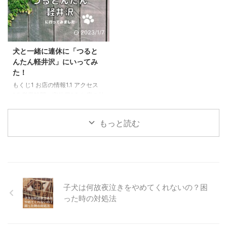
じ1 お店の基本情報1.1 店舗1.2 ア
お店の基本情報1.1 店舗1.2 アクセ
クセス1.3 営業時間・定休日1.4
ス1.3 営業時間・定休日1.4 支払
支払い方法1.5 予約の方法2 べジ
い方法1.5 予約の方法2 ア・フェ
2023/1/7
ビエ：本日のオーダー2.1 メニュ
ネステッラ：本日のオーダー2.1
ー2.2 本日のスープ2.3 べジビエ
メニュー2.2 サラダと前菜2.3 ピ
犬と一緒に連休に「つると
バーグサンド2.4 べジビエdeアリ
ッツア：BISMARK2.4 ピッツ
んたん軽井沢」にいってみ
ゴ〜温かいソースと色々お野菜〜
ア：CICCIOLI2.5 ドルチェ3 おま
た！
2.5 べジビエパスタ2.6 グリュイ
け4 まとめ 「軽井沢で、犬連れ
もくじ1 お店の情報1.1 アクセス
エールチーズと焼き立てベーコン
で行くことができるお店はないだ
1.2 営業時間・定休日1.3 お店の外
の絶品キッシュ3 まとめ4 おまけ
ろうか？」と常々探している中 ...
観1.4 ワンちゃん連れの座席につ
...
いて1.5 予約の可否2 本日のオー
もっと読む
ダー2.1 つるとんミニハーブサラ
ダ2.2 季節の揚げ物2.3 海老クリ
ームのおうどん2.4 明太子のおう
どん（冷）2.5 本日のデザート3
まとめ4 おまけ 「軽井沢で、我
が家のわんこと一緒にゆっくり室
子犬は何故夜泣きをやめてくれないの？困
内でご飯が食べたい。」そんな欲
求を満たしてくれるうどん屋さん
った時の対処法
ー私の印象です。 ２０２１年８
月に軽井沢にも新しくできた、お
しゃれなうどん屋さん「つるとん