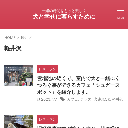
一緒の時間をもっと楽しく
犬と幸せに暮らすために
HOME
>
軽井沢
軽井沢
レストラン
雲場池の近くで、室内で犬と一緒にく
つろぐ事ができるカフェ「シュガース
ポット」を紹介します。
2023/1/7
カフェ
,
テラス
,
犬連れOK
,
軽井沢
レストラン