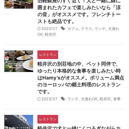
旧軽銀座のすぐ近く！犬と一緒に緑に
囲まれたカフェで楽しみたいなら「涼
の音」がオススメです。フレンチトー
ストも絶品です。
2023/1/7
カフェ
,
テラス
,
ランチ
,
犬連れ
OK
,
軽井沢
レストラン
軽井沢の別荘地の中、ペット同伴で、
ゆったり本格的な食事を楽しみたい時
はHamy’sがオススメ。ボリューム満点
のヨーロッパの郷土料理のレストラン
です。
2023/1/7
ランチ
,
犬連れOK
,
軽井沢
,
食事
レストラン
軽井沢で犬と一緒にくつろぎながらカ