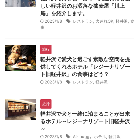
しい軽井沢のお洒落な蕎麦屋「川上
庵」を紹介します。
2023/1/8
レストラン
,
犬連れOK
,
軽井沢
,
食
事
旅行
軽井沢で愛犬と過ごす素敵な空間を提
供してくれるホテル「レジーナリゾー
ト旧軽井沢」の食事はどう？
2023/1/8
レストラン
,
軽井沢
旅行
軽井沢で犬と一緒に泊まることが出来
るホテル～レジーナリゾート旧軽井沢
～
2023/1/8
Air buggy
,
ホテル
,
軽井沢