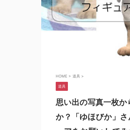
HOME
>
道具
>
道具
思い出の写真一枚か
か？「ゆほびか」さ