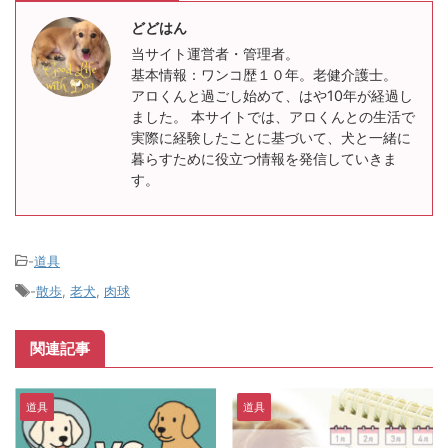
どどはん
当サイト運営者・管理者。
基本情報：ワンコ歴１０年。老健介護士。
アロくんと過ごし始めて、はや10年が経過し
ました。 本サイトでは、アロくんとの生活で
実際に経験したことに基づいて、犬と一緒に
暮らすために役立つ情報を発信していきま
す。
-
道具
-
散歩
,
老犬
,
肉球
関連記事
道具
道具