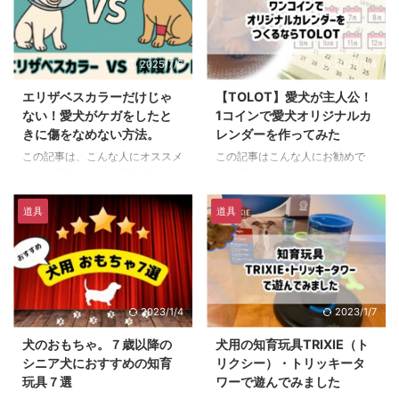
2025/7/6
2023/1/4
エリザベスカラーだけじゃ
【TOLOT】愛犬が主人公！
ない！愛犬がケガをしたと
1コインで愛犬オリジナルカ
きに傷をなめない方法。
レンダーを作ってみた
この記事は、こんな人にオススメ
この記事はこんな人にお勧めで
です。 愛犬のケガや手術後のケ
す。 愛犬を使ったカレンダーが
アで困った経験がある方 愛犬に
欲しい 愛犬のグッズを作りたい
エリザベスカラーつけたけど、
オリジナルグッズが好き 今年は
道具
道具
「なんだかがつらそう…」と悩ん
一味違うカレンダーを作ってみま
だことがある方 もくじ1 「また舐
せんか？ それも、かわいい愛犬
めちゃった…」傷がなかなか治ら
が主人公のカレンダー！ もくじ1
ない！2 なぜ犬は傷を舐めてしま
商品紹介2 商品の特徴3 お手頃な
うの？2.1 舐め続けるとどうな
価格感4 サイズ5 購入してみて悪
2023/1/4
2023/1/7
る？3 保護バンドとは？どうやっ
かった点6 購入してみて良かった
て使うの？3.1 よく使われるシー
点7 口コミ情報7.1 悪い口コミ7.2
犬のおもちゃ。７歳以降の
犬用の知育玩具TRIXIE（ト
ン：4 エリザベスカラーと比べて
良い口コミ8 購入の手順9 その他
シニア犬におすすめの知育
リクシー）・トリッキータ
どう違う？5 実際に使ってよかっ
10 まとめ 年末や年度末が近づく
玩具７選
ワーで遊んでみました
た！おすすめ保護バンド5.1
と、 文房具屋さんや書店には、