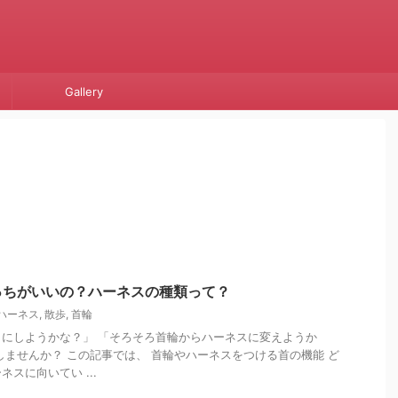
Gallery
っちがいいの？ハーネスの種類って？
ハーネス
,
散歩
,
首輪
にしようかな？」 「そろそろ首輪からハーネスに変えようか
しませんか？ この記事では、 首輪やハーネスをつける首の機能 ど
スに向いてい ...