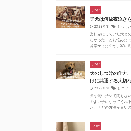
しつけ
子犬は何故夜泣き
2023/1/8
しつけ
,
楽しみにしていた犬と
なかった、とお悩みだっ
番辛かったのが、家に迎え
しつけ
犬のしつけの仕方
けに共通する大切
2023/1/8
しつけ
犬を飼い始めて間もな
のよい子になってくれ
た、「どの方法が良いのか
しつけ