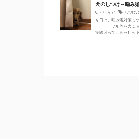
犬のしつけ～噛み
2023/1/5
しつけ
,
今日は、噛み癖対策につ
ー、テーブル等を犬に
実際困っていらっしゃる方