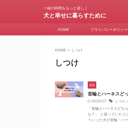
一緒の時間をもっと楽しく
犬と幸せに暮らすために
HOME
プライバシーポリシー
HOME
>
しつけ
しつけ
道具
首輪とハーネスど
2023/1/7
しつけ
,
「首輪とハーネスどちら
な？」 と迷っていたり
ういった犬が首輪・ハーネ