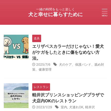
一緒の時間をもっと楽しく
犬と幸せに暮らすために
道具
エリザベスカラーだけじゃない！愛犬
がケガをしたときに傷をなめない方
法。
2025/7/6
犬のケア、保護バンド、舐め対
策、健康管理
レストラン
軽井沢プリンスショッピングプラザで
犬店内OKのレストラン
2023/1/29
室内
,
犬連れOK
,
軽井沢