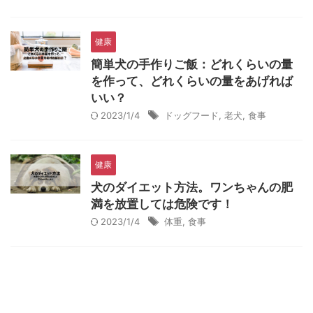
健康
簡単犬の手作りご飯：どれくらいの量
を作って、どれくらいの量をあげれば
いい？
2023/1/4
ドッグフード
,
老犬
,
食事
健康
犬のダイエット方法。ワンちゃんの肥
満を放置しては危険です！
2023/1/4
体重
,
食事